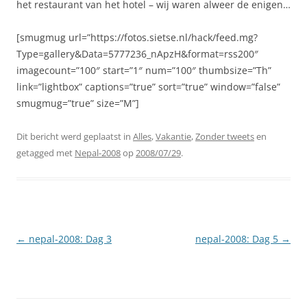
het restaurant van het hotel – wij waren alweer de enigen…
[smugmug url=”https://fotos.sietse.nl/hack/feed.mg?
Type=gallery&Data=5777236_nApzH&format=rss200″
imagecount=”100″ start=”1″ num=”100″ thumbsize=”Th”
link=”lightbox” captions=”true” sort=”true” window=”false”
smugmug=”true” size=”M”]
Dit bericht werd geplaatst in
Alles
,
Vakantie
,
Zonder tweets
en
getagged met
Nepal-2008
op
2008/07/29
.
Berichtnavigatie
←
nepal-2008: Dag 3
nepal-2008: Dag 5
→