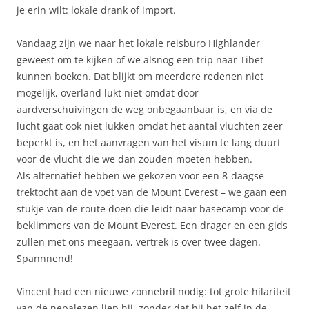
je erin wilt: lokale drank of import.
Vandaag zijn we naar het lokale reisburo Highlander
geweest om te kijken of we alsnog een trip naar Tibet
kunnen boeken. Dat blijkt om meerdere redenen niet
mogelijk, overland lukt niet omdat door
aardverschuivingen de weg onbegaanbaar is, en via de
lucht gaat ook niet lukken omdat het aantal vluchten zeer
beperkt is, en het aanvragen van het visum te lang duurt
voor de vlucht die we dan zouden moeten hebben.
Als alternatief hebben we gekozen voor een 8-daagse
trektocht aan de voet van de Mount Everest – we gaan een
stukje van de route doen die leidt naar basecamp voor de
beklimmers van de Mount Everest. Een drager en een gids
zullen met ons meegaan, vertrek is over twee dagen.
Spannnend!
Vincent had een nieuwe zonnebril nodig: tot grote hilariteit
van de nepalezen liep hij, zonder dat hij het zelf in de