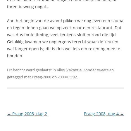
toren bewoog nogal…
Aan het begin van de avond pikken we nog even een sauna
en tegen tienen gaan we op zoek naar een restaurant. Dat
was dus foute timing, veel keukens sluiten rond die tijd.
Gelukkig kwamen we nog ergens terecht waar de keuken
wat langer open is; dit is dus wel iets om rekening mee te
houden.
Dit bericht werd geplaatst in
Alles
,
Vakantie
,
Zonder tweets
en
getagged met
Praag-2008
op
2008/05/02
.
Berichtnavigatie
←
Praag 2008, dag 2
Praag 2008, dag 4
→