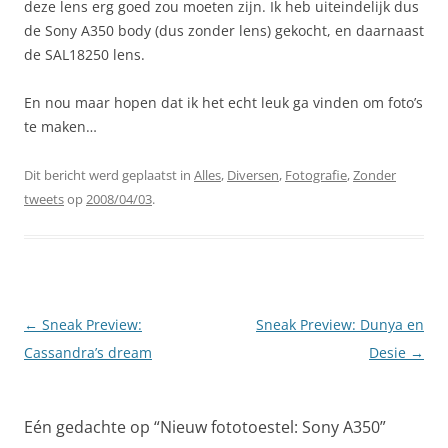
deze lens erg goed zou moeten zijn. Ik heb uiteindelijk dus
de Sony A350 body (dus zonder lens) gekocht, en daarnaast
de SAL18250 lens.
En nou maar hopen dat ik het echt leuk ga vinden om foto’s
te maken…
Dit bericht werd geplaatst in
Alles
,
Diversen
,
Fotografie
,
Zonder
tweets
op
2008/04/03
.
Berichtnavigatie
←
Sneak Preview:
Sneak Preview: Dunya en
Cassandra’s dream
Desie
→
Eén gedachte op “
Nieuw fototoestel: Sony A350
”