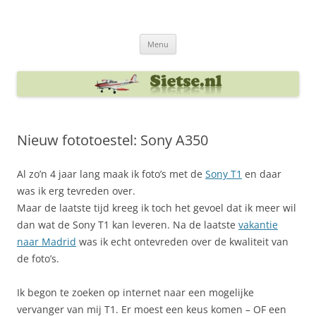
Ga
naar
Sietse's blog
de
inhoud
Menu
Nieuw fototoestel: Sony A350
Al zo’n 4 jaar lang maak ik foto’s met de
Sony T1
en daar
was ik erg tevreden over.
Maar de laatste tijd kreeg ik toch het gevoel dat ik meer wil
dan wat de Sony T1 kan leveren. Na de laatste
vakantie
naar Madrid
was ik echt ontevreden over de kwaliteit van
de foto’s.
Ik begon te zoeken op internet naar een mogelijke
vervanger van mij T1. Er moest een keus komen – OF een