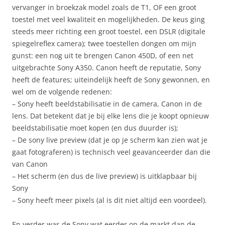
vervanger in broekzak model zoals de T1, OF een groot
toestel met veel kwaliteit en mogelijkheden. De keus ging
steeds meer richting een groot toestel, een DSLR (digitale
spiegelreflex camera); twee toestellen dongen om mijn
gunst: een nog uit te brengen Canon 450D, of een net
uitgebrachte Sony A350. Canon heeft de reputatie, Sony
heeft de features; uiteindelijk heeft de Sony gewonnen, en
wel om de volgende redenen:
– Sony heeft beeldstabilisatie in de camera, Canon in de
lens. Dat betekent dat je bij elke lens die je koopt opnieuw
beeldstabilisatie moet kopen (en dus duurder is);
– De sony live preview (dat je op je scherm kan zien wat je
gaat fotograferen) is technisch veel geavanceerder dan die
van Canon
– Het scherm (en dus de live preview) is uitklapbaar bij
Sony
– Sony heeft meer pixels (al is dit niet altijd een voordeel).
En verder was de Sony wat eerder op de markt dan de