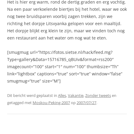
Het is hier erg warm, rond de dertig graden en erg vochtig.
Na een paar verkoelende biertjes bij het hotel, waar we ook
nog twee bruidsparen voorbij zagen trekken, zijn we
richting het dorpje Litsvyanka gelopen voor een maaltijd.
Het dorpje blijkt erg klein te zijn, maar we vinden toch nog
een restaurant aan het water om nog wat te eten.
[smugmug url=”https://fotos.sietse.nl/hack/feed.mg?
Type=gallery&Data=15716785_qBUiv&format=rss200″
imagecount=”100″ start=”1″ num=”100″ thumbsize=”Th”
link=”lightbox” captions=”true” sort=”true” window=”false”
smugmug=”true” size=”M”]
Dit bericht werd geplaatst in
Alles
,
Vakantie
,
Zonder tweets
en
getagged met
Moskou-Peking-2007
op
2007/07/27
.