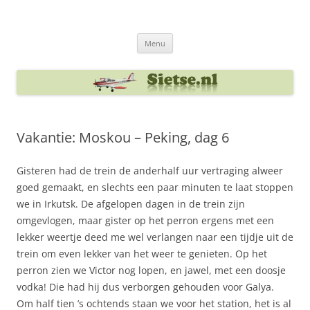
Ga
naar
Sietse's blog
de
inhoud
Menu
Vakantie: Moskou – Peking, dag 6
Gisteren had de trein de anderhalf uur vertraging alweer
goed gemaakt, en slechts een paar minuten te laat stoppen
we in Irkutsk. De afgelopen dagen in de trein zijn
omgevlogen, maar gister op het perron ergens met een
lekker weertje deed me wel verlangen naar een tijdje uit de
trein om even lekker van het weer te genieten. Op het
perron zien we Victor nog lopen, en jawel, met een doosje
vodka! Die had hij dus verborgen gehouden voor Galya.
Om half tien ’s ochtends staan we voor het station, het is al