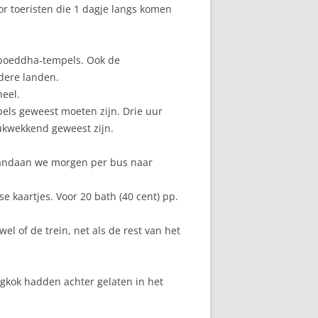
or toeristen die 1 dagje langs komen
e boeddha-tempels. Ook de
dere landen.
heel.
pels geweest moeten zijn. Drie uur
rukwekkend geweest zijn.
rvandaan we morgen per bus naar
e kaartjes. Voor 20 bath (40 cent) pp.
l of de trein, net als de rest van het
gkok hadden achter gelaten in het