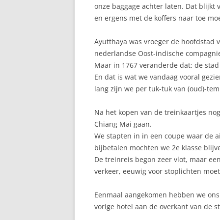
onze baggage achter laten. Dat blijkt
en ergens met de koffers naar toe mo
Ayutthaya was vroeger de hoofdstad v
nederlandse Oost-indische compagnie 
Maar in 1767 veranderde dat: de stad
En dat is wat we vandaag vooral gezie
lang zijn we per tuk-tuk van (oud)-te
Na het kopen van de treinkaartjes n
Chiang Mai gaan.
We stapten in in een coupe waar de air
bijbetalen mochten we 2e klasse blij
De treinreis begon zeer vlot, maar ee
verkeer, eeuwig voor stoplichten moe
Eenmaal aangekomen hebben we ons hot
vorige hotel aan de overkant van de s