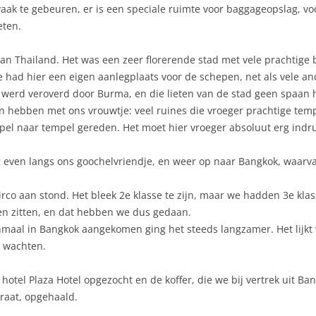
 vaak te gebeuren, er is een speciale ruimte voor baggageopslag, vo
eten.
an Thailand. Het was een zeer florerende stad met vele prachtig
had hier een eigen aanlegplaats voor de schepen, net als vele an
 werd veroverd door Burma, en die lieten van de stad geen spaan 
n hebben met ons vrouwtje: veel ruines die vroeger prachtige tem
mpel naar tempel gereden. Het moet hier vroeger absoluut erg ind
og even langs ons goochelvriendje, en weer op naar Bangkok, waa
co aan stond. Het bleek 2e klasse te zijn, maar we hadden 3e klass
ven zitten, en dat hebben we dus gedaan.
nmaal in Bangkok aangekomen ging het steeds langzamer. Het lijkt we
t wachten.
el Plaza Hotel opgezocht en de koffer, die we bij vertrek uit Ban
traat, opgehaald.