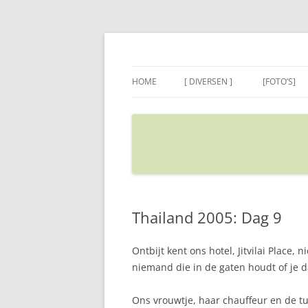
Ga
naar
de
Sietse's blog
inhoud
HOME
[ DIVERSEN ]
[FOTO’S]
ADRES IN GOOGLE MAPS
VERPLAATSEN
Thailand 2005: Dag 9
Ontbijt kent ons hotel, Jitvilai Plac
niemand die in de gaten houdt of je da
Ons vrouwtje, haar chauffeur en de tu