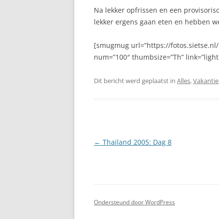
Na lekker opfrissen en een provisoris
lekker ergens gaan eten en hebben we 
[smugmug url=”https://fotos.sietse.
num=”100″ thumbsize=”Th” link=”light
Dit bericht werd geplaatst in
Alles
,
Vakantie
Berichtnavigatie
←
Thailand 2005: Dag 8
Ondersteund door WordPress