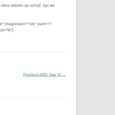
deze teksten op schrijf, zijn we
″ imagecount=”100″ start=”1″
ize=”M”]
Thailand 2005: Dag 10
→