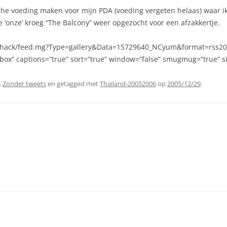
che voeding maken voor mijn PDA (voeding vergeten helaas) waar ik 
‘onze’ kroeg “The Balcony” weer opgezocht voor een afzakkertje.
nl/hack/feed.mg?Type=gallery&Data=15729640_NCyum&format=rss200
box” captions=”true” sort=”true” window=”false” smugmug=”true” s
,
Zonder tweets
en getagged met
Thailand-20052006
op
2005/12/29
.