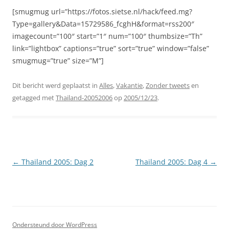
[smugmug url=”https://fotos.sietse.nl/hack/feed.mg?
Type=gallery&Data=15729586_fcghH&format=rss200″
imagecount=”100″ start=”1″ num=”100″ thumbsize=”Th”
link=”lightbox” captions=”true” sort=”true” window=”false”
smugmug=”true” size=”M”]
Dit bericht werd geplaatst in
Alles
,
Vakantie
,
Zonder tweets
en
getagged met
Thailand-20052006
op
2005/12/23
.
Berichtnavigatie
←
Thailand 2005: Dag 2
Thailand 2005: Dag 4
→
Ondersteund door WordPress