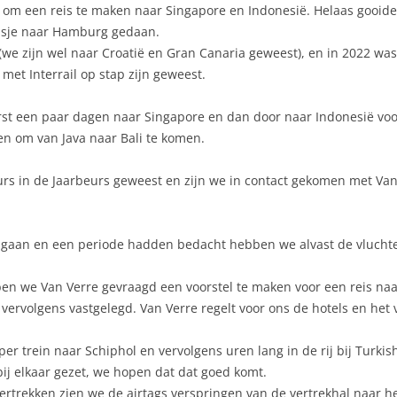
 om een reis te maken naar Singapore en Indonesië. Helaas gooide 
eisje naar Hamburg gedaan.
e zijn wel naar Croatië en Gran Canaria geweest), en in 2022 was
met Interrail op stap zijn geweest.
erst een paar dagen naar Singapore en dan door naar Indonesië voo
ssen om van Java naar Bali te komen.
urs in de Jaarbeurs geweest en zijn we in contact gekomen met Van
gaan en een periode hadden bedacht hebben we alvast de vluchte
n we Van Verre gevraagd een voorstel te maken voor een reis naa
ervolgens vastgelegd. Van Verre regelt voor ons de hotels en het 
 per trein naar Schiphol en vervolgens uren lang in de rij bij Turki
 bij elkaar gezet, we hopen dat dat goed komt.
 vertrekken zien we de airtags verspringen van de vertrekhal naar h