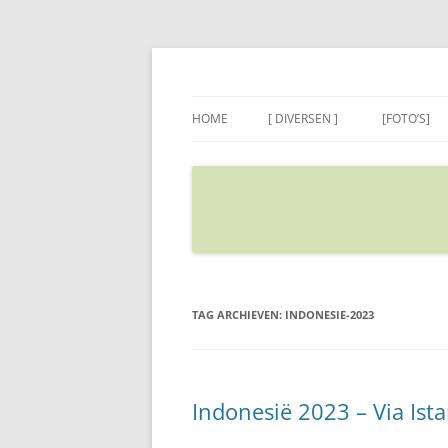
Ga
naar
de
Sietse's blog
inhoud
HOME
[ DIVERSEN ]
[FOTO’S]
ADRES IN GOOGLE MAPS
VERPLAATSEN
TAG ARCHIEVEN:
INDONESIE-2023
Indonesië 2023 – Via Ist