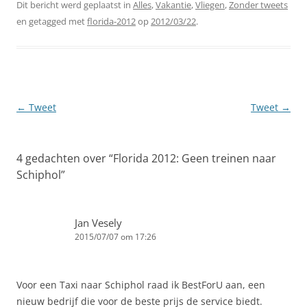
Dit bericht werd geplaatst in
Alles
,
Vakantie
,
Vliegen
,
Zonder tweets
en getagged met
florida-2012
op
2012/03/22
.
Berichtnavigatie
←
Tweet
Tweet
→
4 gedachten over “
Florida 2012: Geen treinen naar
Schiphol
”
Jan Vesely
2015/07/07 om 17:26
Voor een Taxi naar Schiphol raad ik BestForU aan, een
nieuw bedrijf die voor de beste prijs de service biedt.