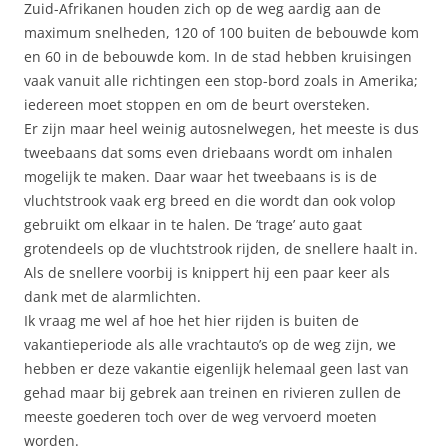
Zuid-Afrikanen houden zich op de weg aardig aan de
maximum snelheden, 120 of 100 buiten de bebouwde kom
en 60 in de bebouwde kom. In de stad hebben kruisingen
vaak vanuit alle richtingen een stop-bord zoals in Amerika;
iedereen moet stoppen en om de beurt oversteken.
Er zijn maar heel weinig autosnelwegen, het meeste is dus
tweebaans dat soms even driebaans wordt om inhalen
mogelijk te maken. Daar waar het tweebaans is is de
vluchtstrook vaak erg breed en die wordt dan ook volop
gebruikt om elkaar in te halen. De ’trage’ auto gaat
grotendeels op de vluchtstrook rijden, de snellere haalt in.
Als de snellere voorbij is knippert hij een paar keer als
dank met de alarmlichten.
Ik vraag me wel af hoe het hier rijden is buiten de
vakantieperiode als alle vrachtauto’s op de weg zijn, we
hebben er deze vakantie eigenlijk helemaal geen last van
gehad maar bij gebrek aan treinen en rivieren zullen de
meeste goederen toch over de weg vervoerd moeten
worden.