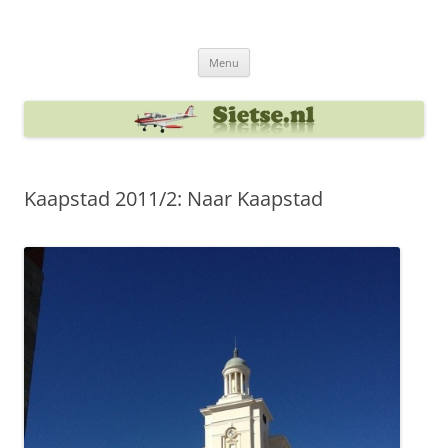
Ga
naar
Sietse's blog
de
inhoud
Menu
Kaapstad 2011/2: Naar Kaapstad