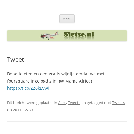
Ga
naar
Sietse's blog
de
inhoud
Menu
Tweet
Bobotie eten en een gratis wijntje omdat we met
foursquare ingelogd zijn. (@ Mama Africa)
https://t.co/ZZ0kEVwi
Dit bericht werd geplaatst in
Alles
,
Tweets
en getagged met
Tweets
op
2011/12/30
.