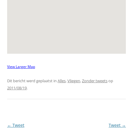
View Larger Map
Dit bericht werd geplaatst in
Alles
,
Vliegen
,
Zonder tweets
op
2011/08/19
.
Berichtnavigatie
←
Tweet
Tweet
→