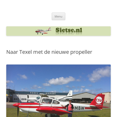
Ga
naar
Sietse's blog
de
inhoud
Menu
Naar Texel met de nieuwe propeller