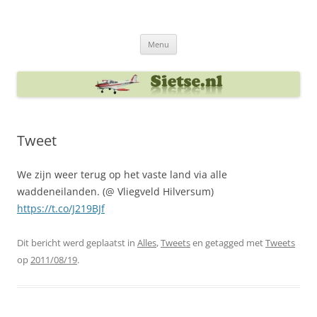
Ga
naar
Sietse's blog
de
inhoud
Menu
Tweet
We zijn weer terug op het vaste land via alle
waddeneilanden. (@ Vliegveld Hilversum)
https://t.co/J219BJf
Dit bericht werd geplaatst in
Alles
,
Tweets
en getagged met
Tweets
op
2011/08/19
.