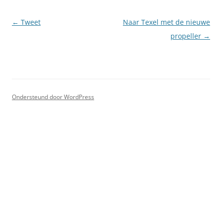
Berichtnavigatie
←
Tweet
Naar Texel met de nieuwe
propeller
→
Ondersteund door WordPress