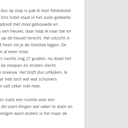
 dus op stap is pak ik mijn fototoestel
Ons hotel staat in het oude gedeelte
g gebied met mooi gebouwde en
s een heuvel, daar loop ik naar toe en
 op de heuvel terecht. Het uitzicht is
d heen zie je de Oostzee liggen. De
n al even mooi.
 ’s nachts nog 27 graden, nu dooit het
t de stoepen en straten slecht
 sneeuw. Het blijft dus uitkijken, ik
r heb toch wel wat schuivers
n valt zeker niet mee.
en zoals een ruimte voor een
t dit soort dingen wel vaker te doen en
evestigen want anders is het maar de