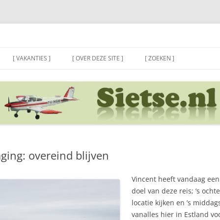
[ VAKANTIES ]
[ OVER DEZE SITE ]
[ ZOEKEN ]
aging: overeind blijven
Vincent heeft vandaag een 
doel van deze reis; ’s och
locatie kijken en ’s midda
vanalles hier in Estland vo