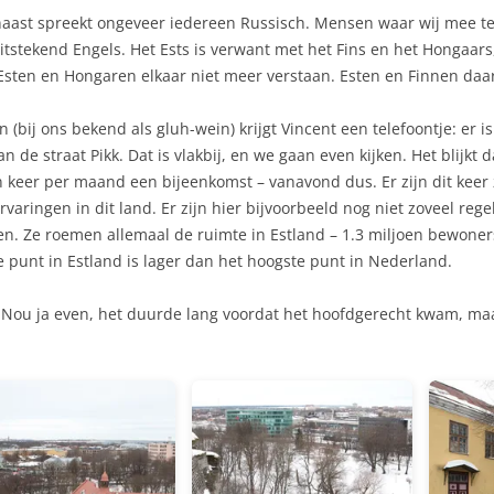
arnaast spreekt ongeveer iedereen Russisch. Mensen waar wij mee t
uitstekend Engels. Het Ests is verwant met het Fins en het Hongaa
Esten en Hongaren elkaar niet meer verstaan. Esten en Finnen daa
n (bij ons bekend als gluh-wein) krijgt Vincent een telefoontje: er 
n de straat Pikk. Dat is vlakbij, en we gaan even kijken. Het blijkt
 keer per maand een bijeenkomst – vanavond dus. Er zijn dit keer 
aringen in dit land. Er zijn hier bijvoorbeeld nog niet zoveel regel
gen. Ze roemen allemaal de ruimte in Estland – 1.3 miljoen bewoner
 punt in Estland is lager dan het hoogste punt in Nederland.
Nou ja even, het duurde lang voordat het hoofdgerecht kwam, maa