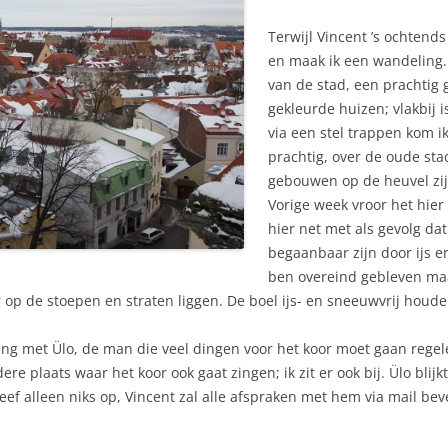
Terwijl Vincent ’s ochtends
en maak ik een wandeling. 
van de stad, een prachti
gekleurde huizen; vlakbij i
via een stel trappen kom ik
prachtig, over de oude sta
gebouwen op de heuvel zij
Vorige week vroor het hier
hier net met als gevolg da
begaanbaar zijn door ijs en
ben overeind gebleven maa
 op de stoepen en straten liggen. De boel ijs- en sneeuwvrij houde
ing met Ülo, de man die veel dingen voor het koor moet gaan regel
e plaats waar het koor ook gaat zingen; ik zit er ook bij. Ülo blijk
reef alleen niks op, Vincent zal alle afspraken met hem via mail b