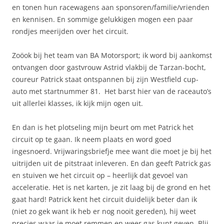
en tonen hun racewagens aan sponsoren/familie/vrienden
en kennisen. En sommige gelukkigen mogen een paar
rondjes meerijden over het circuit.
Zoöok bij het team van BA Motorsport; ik word bij aankomst
ontvangen door gastvrouw Astrid vlakbij de Tarzan-bocht,
coureur Patrick staat ontspannen bij zijn Westfield cup-
auto met startnummer 81. Het barst hier van de raceauto’s
uit allerlei klasses, ik kijk mijn ogen uit.
En dan is het plotseling mijn beurt om met Patrick het
circuit op te gaan. Ik neem plaats en word goed
ingesnoerd. Vrijwaringsbriefje mee want die moet je bij het
uitrijden uit de pitstraat inleveren. En dan geeft Patrick gas
en stuiven we het circuit op – heerlijk dat gevoel van
acceleratie. Het is net karten, je zit laag bij de grond en het
gaat hard! Patrick kent het circuit duidelijk beter dan ik
(niet zo gek want ik heb er nog nooit gereden), hij weet
precies waar je moet remmen en weer gas kunt geven. Blij