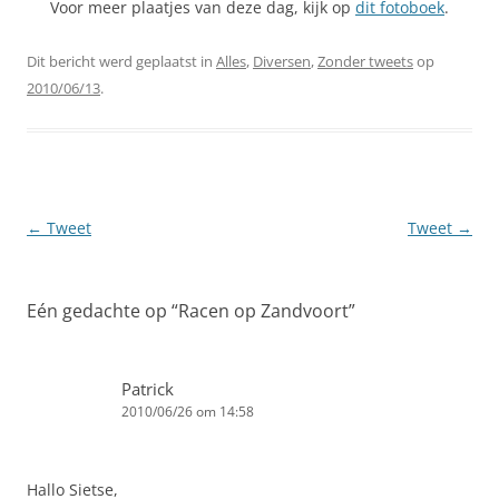
Voor meer plaatjes van deze dag, kijk op
dit fotoboek
.
Dit bericht werd geplaatst in
Alles
,
Diversen
,
Zonder tweets
op
2010/06/13
.
Berichtnavigatie
←
Tweet
Tweet
→
Eén gedachte op “
Racen op Zandvoort
”
Patrick
2010/06/26 om 14:58
Hallo Sietse,