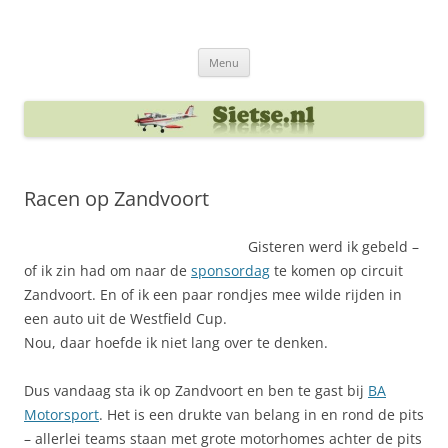
Ga
naar
Sietse's blog
de
inhoud
Menu
Racen op Zandvoort
Gisteren werd ik gebeld –
of ik zin had om naar de
sponsordag
te komen op circuit
Zandvoort. En of ik een paar rondjes mee wilde rijden in
een auto uit de Westfield Cup.
Nou, daar hoefde ik niet lang over te denken.
Dus vandaag sta ik op Zandvoort en ben te gast bij
BA
Motorsport
. Het is een drukte van belang in en rond de pits
– allerlei teams staan met grote motorhomes achter de pits