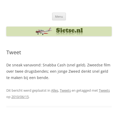
Ga
naar
Sietse's blog
de
inhoud
Menu
Tweet
De sneak vanavond: Snabba Cash (snel geld). Zweedse film
over twee drugsbendes; een jonge Zweed denkt snel geld
te maken bij een bende.
Dit bericht werd geplaatst in
Alles
,
Tweets
en getagged met
Tweets
op
2010/06/15
.