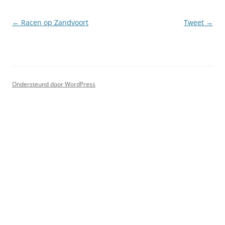
Berichtnavigatie
←
Racen op Zandvoort
Tweet
→
Ondersteund door WordPress