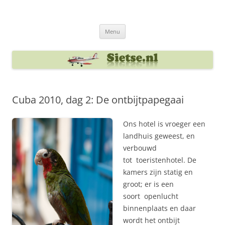
Ga
naar
Sietse's blog
de
inhoud
Menu
Cuba 2010, dag 2: De ontbijtpapegaai
Ons hotel is vroeger een
landhuis geweest, en
verbouwd
tot toeristenhotel. De
kamers zijn statig en
groot; er is een
soort openlucht
binnenplaats en daar
wordt het ontbijt