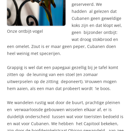
geserveerd. We
hadden al gelezen dat
Cubanen geen geweldige
koks zijn en dat klopt wel,
Onze ontbijt-vogel
geen bijzonder ontbijt:
wat droog stokbrood en
een omelet. Zout is er maar geen peper, Cubanen doen
heel weinig met specerijen.
Grappig is wel dat een papegaai gezellig bij je tafel komt
zitten op de leuning van een stoel (en zomaar
uitwerpselen op de zitting deponeert). Vrouwen mogen
hem aaien, als een man dat probeert wordt ‘ie boos.
We wandelen rustig wat door de buurt, prachtige pleinen
en verwaarloosde gebouwen wisselen elkaar af, er is
duidelijk onderscheid tussen wat voor toeristen bedoeld is
en wat voor Cubanen. We hebben het Capitool bekeken,
zijn door de hoofdwinkelstraat Obispo gewandeld, aan zee