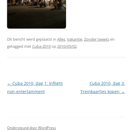
Dit bericht werd geplaatst in
Alles
,
Vakantie
,
Zonder tweets
en
getagged met
Cuba-2010
op
2010/05/02
.
Berichtnavigatie
←
Cuba 2010, dag 1: Inflight
Cuba 2010, dag 3:
non-entertainment
Treinkaartjes kopen
→
Ondersteund door WordPress