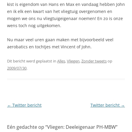
kist is eigendom van Hans en Max en vandaag hebben John
en ik elk een kwart van het vliegtuig overgenomen en
mogen we ons nu vliegtuigeigenaar noemen! En zo is onze
wens toch nog uitgekomen.
Nu maar veel uren gaan maken met bijvoorbeeld veel
aerobatics en tochtjes met Vincent of John.
Dit bericht werd geplaatst in
Alles
,
Vliegen
,
Zonder tweets
op
2009/07/30
.
Berichtnavigatie
←
Twitter bericht
Twitter bericht
→
Eén gedachte op “
Vliegen: Deeleigenaar PH-MBW
”