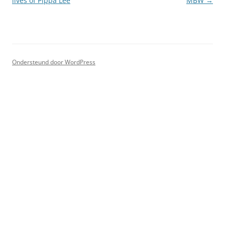
lives of Pippa Lee
MBW
→
Ondersteund door WordPress