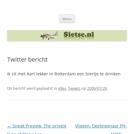
Ga
naar
Sietse's blog
de
inhoud
Menu
Twitter bericht
Ik zit met Aart lekker in Rotterdam een biertje te drinken
Dit bericht werd geplaatst in
Alles
,
Tweets
op
2009/07/29
.
Berichtnavigatie
←
Sneak Preview: The private
Vliegen: Deeleigenaar PH-