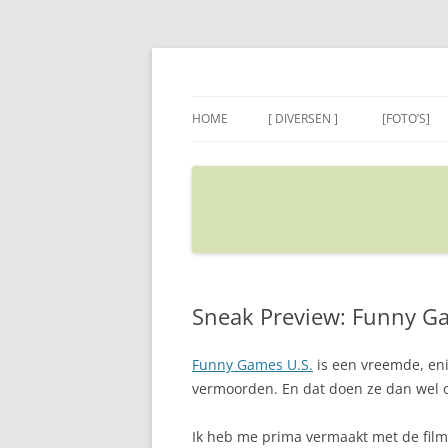
Ga
naar
de
Sietse's blog
inhoud
HOME
[ DIVERSEN ]
[FOTO’S]
ADRES IN GOOGLE MAPS
VERPLAATSEN
Sneak Preview: Funny G
Funny Games U.S.
is een vreemde, eni
vermoorden. En dat doen ze dan wel 
Ik heb me prima vermaakt met de film;