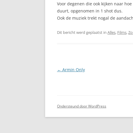
Voor degenen die ook kijken naar hoe 
duurt, opgenomen in 1 shot dus.
Ook de muziek trekt nogal de aandach
Dit bericht werd geplaatst in
Alles
,
Films
,
Zo
Berichtnavigatie
←
Armin Only
Ondersteund door WordPress