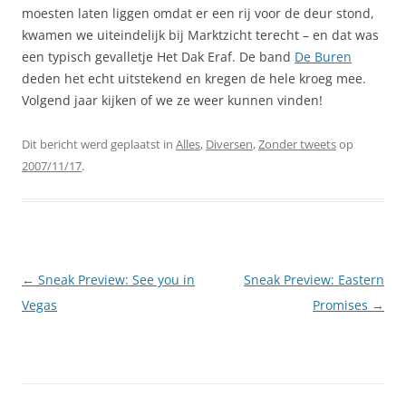
moesten laten liggen omdat er een rij voor de deur stond,
kwamen we uiteindelijk bij Marktzicht terecht – en dat was
een typisch gevalletje Het Dak Eraf. De band
De Buren
deden het echt uitstekend en kregen de hele kroeg mee.
Volgend jaar kijken of we ze weer kunnen vinden!
Dit bericht werd geplaatst in
Alles
,
Diversen
,
Zonder tweets
op
2007/11/17
.
Berichtnavigatie
←
Sneak Preview: See you in
Sneak Preview: Eastern
Vegas
Promises
→