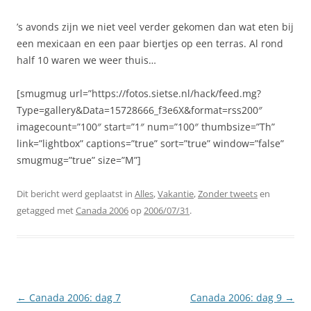
’s avonds zijn we niet veel verder gekomen dan wat eten bij
een mexicaan en een paar biertjes op een terras. Al rond
half 10 waren we weer thuis…
[smugmug url=”https://fotos.sietse.nl/hack/feed.mg?
Type=gallery&Data=15728666_f3e6X&format=rss200″
imagecount=”100″ start=”1″ num=”100″ thumbsize=”Th”
link=”lightbox” captions=”true” sort=”true” window=”false”
smugmug=”true” size=”M”]
Dit bericht werd geplaatst in
Alles
,
Vakantie
,
Zonder tweets
en
getagged met
Canada 2006
op
2006/07/31
.
Berichtnavigatie
←
Canada 2006: dag 7
Canada 2006: dag 9
→