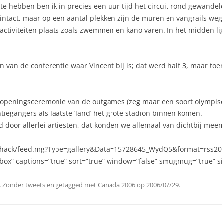
 hebben ben ik in precies een uur tijd het circuit rond gewandeld.
ls intact, maar op een aantal plekken zijn de muren en vangrails we
activiteiten plaats zoals zwemmen en kano varen. In het midden l
n van de conferentie waar Vincent bij is; dat werd half 3, maar toe
 openingsceremonie van de outgames (zeg maar een soort olympisc
iegangers als laatste ‘land’ het grote stadion binnen komen.
 door allerlei artiesten, dat konden we allemaal van dichtbij mee
nl/hack/feed.mg?Type=gallery&Data=15728645_WydQ5&format=rss200
box” captions=”true” sort=”true” window=”false” smugmug=”true” s
,
Zonder tweets
en getagged met
Canada 2006
op
2006/07/29
.