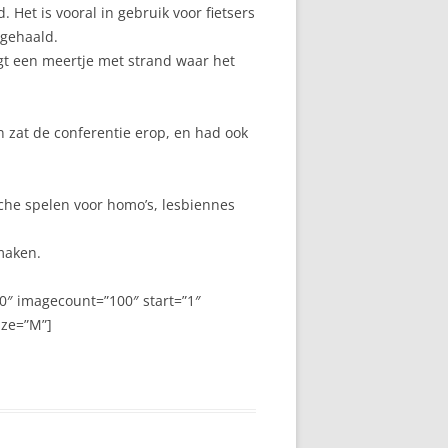
 Het is vooral in gebruik voor fietsers
ggehaald.
igt een meertje met strand waar het
n zat de conferentie erop, en had ook
he spelen voor homo’s, lesbiennes
maken.
″ imagecount=”100″ start=”1″
ize=”M”]