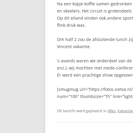
Na een kopje koffie samen gedronken te
en skeelers. Het circuit is grotendee
Op dit eiland vinden ook andere sport
flink druk was.
Om half 2 zou de afsluitende lunch zij
Vincent vakantie.
’s avonds waren we onderdeel van de
enz.), wij mochten met mede-conferent
Er werd een prachtige show opgevoerd
[smugmug url=”https://fotos.sietse.
num=”100″ thumbsize=”Th” link=”light
Dit bericht werd geplaatst in
Alles
,
Vakantie