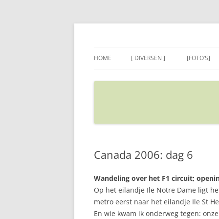
Ga
naar
de
Sietse's blog
inhoud
HOME
[ DIVERSEN ]
[FOTO’S]
ADRES IN GOOGLE MAPS
VERPLAATSEN
Canada 2006: dag 6
Wandeling over het F1 circuit; open
Op het eilandje Ile Notre Dame ligt he
metro eerst naar het eilandje Ile St 
En wie kwam ik onderweg tegen: onz