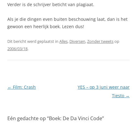
Verder is de schrijver beticht van plagiaat.
Als je die dingen even buiten beschouwing laat, dan is het
gewoon een heerlijk boek. Lezen dus!
Dit bericht werd geplaatst in
Alles
,
Diversen
,
Zonder tweets
op
2006/03/18
.
Berichtnavigatie
←
Film: Crash
YES – op 3 juni weer naar
Tiesto
→
Eén gedachte op “
Boek: De Da Vinci Code
”