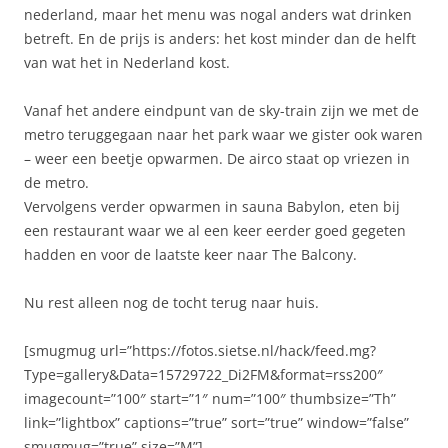
nederland, maar het menu was nogal anders wat drinken
betreft. En de prijs is anders: het kost minder dan de helft
van wat het in Nederland kost.
Vanaf het andere eindpunt van de sky-train zijn we met de
metro teruggegaan naar het park waar we gister ook waren
– weer een beetje opwarmen. De airco staat op vriezen in
de metro.
Vervolgens verder opwarmen in sauna Babylon, eten bij
een restaurant waar we al een keer eerder goed gegeten
hadden en voor de laatste keer naar The Balcony.
Nu rest alleen nog de tocht terug naar huis.
[smugmug url=”https://fotos.sietse.nl/hack/feed.mg?
Type=gallery&Data=15729722_Di2FM&format=rss200″
imagecount=”100″ start=”1″ num=”100″ thumbsize=”Th”
link=”lightbox” captions=”true” sort=”true” window=”false”
smugmug=”true” size=”M”]