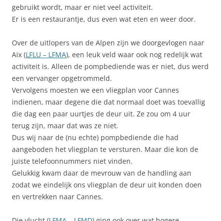
gebruikt wordt, maar er niet veel activiteit.
Er is een restaurantje, dus even wat eten en weer door.
Over de uitlopers van de Alpen zijn we doorgevlogen naar
Aix (
LFLU – LFMA
), een leuk veld waar ook nog redelijk wat
activiteit is. Alleen de pompbediende was er niet, dus werd
een vervanger opgetrommeld.
Vervolgens moesten we een vliegplan voor Cannes
indienen, maar degene die dat normaal doet was toevallig
die dag een paar uurtjes de deur uit. Ze zou om 4 uur
terug zijn, maar dat was ze niet.
Dus wij naar de (nu echte) pompbediende die had
aangeboden het vliegplan te versturen. Maar die kon de
juiste telefoonnummers niet vinden.
Gelukkig kwam daar de mevrouw van de handling aan
zodat we eindelijk ons vliegplan de deur uit konden doen
en vertrekken naar Cannes.
Die vlucht (
LFMA – LFMD
) ging ook over wat hogere