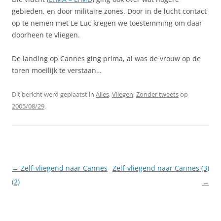
gebieden, en door militaire zones. Door in de lucht contact
op te nemen met Le Luc kregen we toestemming om daar
doorheen te vliegen.
De landing op Cannes ging prima, al was de vrouw op de
toren moeilijk te verstaan…
Dit bericht werd geplaatst in
Alles
,
Vliegen
,
Zonder tweets
op
2005/08/29
.
Berichtnavigatie
←
Zelf-vliegend naar Cannes
Zelf-vliegend naar Cannes (3)
(2)
→