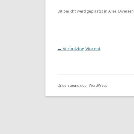
Dit bericht werd geplaatst in
Alles
,
Diversen
Berichtnavigatie
←
Verhuizing Vincent
Ondersteund door WordPress