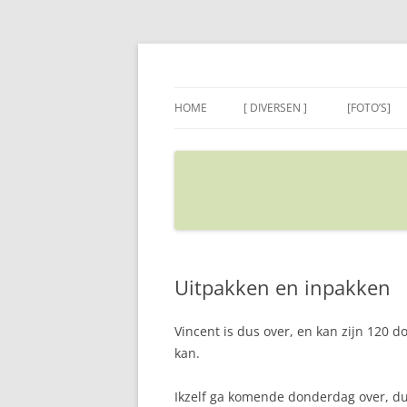
Ga
naar
de
Sietse's blog
inhoud
HOME
[ DIVERSEN ]
[FOTO’S]
ADRES IN GOOGLE MAPS
VERPLAATSEN
Uitpakken en inpakken
Vincent is dus over, en kan zijn 120 d
kan.
Ikzelf ga komende donderdag over, dus