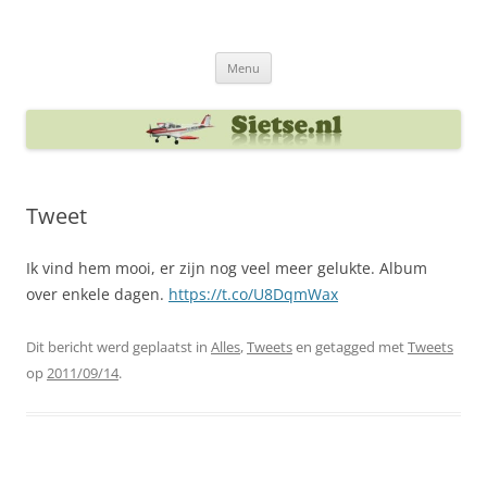
Ga
naar
Sietse's blog
de
inhoud
Menu
Tweet
Ik vind hem mooi, er zijn nog veel meer gelukte. Album
over enkele dagen.
https://t.co/U8DqmWax
Dit bericht werd geplaatst in
Alles
,
Tweets
en getagged met
Tweets
op
2011/09/14
.