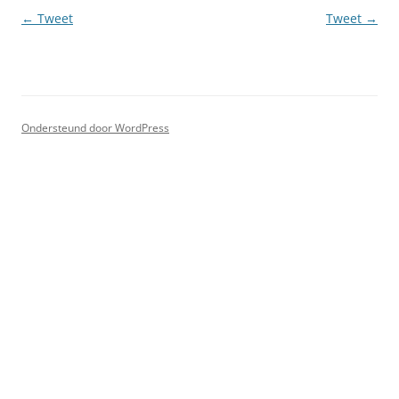
Berichtnavigatie
←
Tweet
Tweet
→
Ondersteund door WordPress