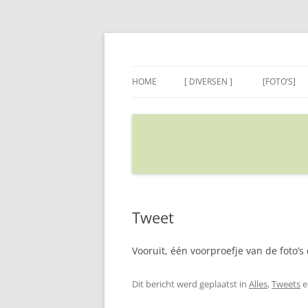
Ga
naar
de
Sietse's blog
inhoud
HOME
[ DIVERSEN ]
[FOTO’S]
ADRES IN GOOGLE MAPS
VERPLAATSEN
Tweet
Vooruit, één voorproefje van de foto’
Dit bericht werd geplaatst in
Alles
,
Tweets
e