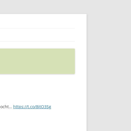
 bocht…
https://t.co/8itO3Sg