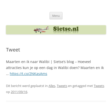
Ga
naar
Sietse's blog
de
inhoud
Menu
Tweet
Maarten en ik naar Walibi | Sietse’s blog – Hoeveel
attracties kun je op een dag in Walibi doen? Maarten en ik
…
https://t.co/2NKasAms
Dit bericht werd geplaatst in
Alles
,
Tweets
en getagged met
Tweets
op
2011/09/16
.