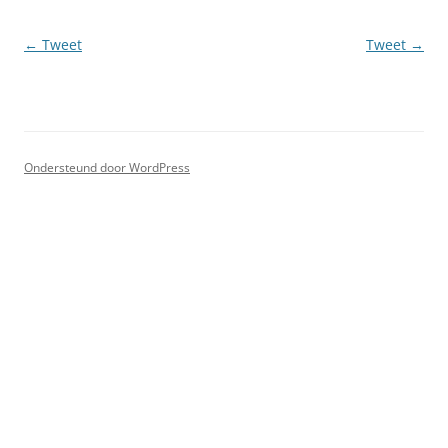
Berichtnavigatie
←
Tweet
Tweet
→
Ondersteund door WordPress