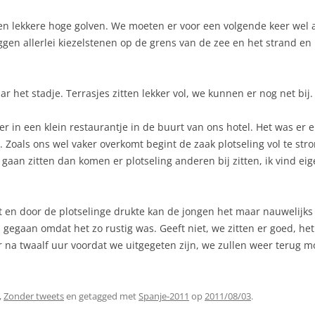
d en lekkere hoge golven. We moeten er voor een volgende keer wel
 allerlei kiezelstenen op de grens van de zee en het strand en het
 het stadje. Terrasjes zitten lekker vol, we kunnen er nog net bij.
r in een klein restaurantje in de buurt van ons hotel. Het was er er
Zoals ons wel vaker overkomt begint de zaak plotseling vol te stro
 gaan zitten dan komen er plotseling anderen bij zitten, ik vind eig
t en door de plotselinge drukte kan de jongen het maar nauwelijks
gegaan omdat het zo rustig was. Geeft niet, we zitten er goed, he
r na twaalf uur voordat we uitgegeten zijn, we zullen weer terug 
,
Zonder tweets
en getagged met
Spanje-2011
op
2011/08/03
.