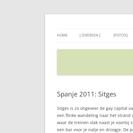
Ga
naar
de
Sietse's blog
inhoud
HOME
[ DIVERSEN ]
[FOTO’S]
ADRES IN GOOGLE MAPS
VERPLAATSEN
Spanje 2011: Sitges
Sitges is zo ongeveer de gay capital v
een flinke wandeling naar het strand
waar de treinen vlak naast je voorbij 
een bar voor je natje en droogje. De pr