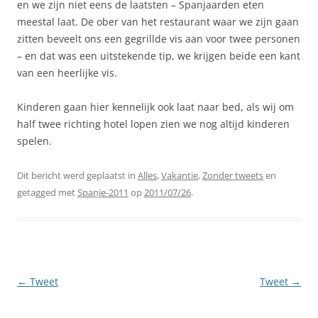
en we zijn niet eens de laatsten – Spanjaarden eten
meestal laat. De ober van het restaurant waar we zijn gaan
zitten beveelt ons een gegrillde vis aan voor twee personen
– en dat was een uitstekende tip, we krijgen beide een kant
van een heerlijke vis.
Kinderen gaan hier kennelijk ook laat naar bed, als wij om
half twee richting hotel lopen zien we nog altijd kinderen
spelen.
Dit bericht werd geplaatst in
Alles
,
Vakantie
,
Zonder tweets
en
getagged met
Spanje-2011
op
2011/07/26
.
Berichtnavigatie
←
Tweet
Tweet
→