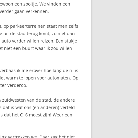
is gewoon een zooitje. We vinden een
 verder gaan verkennen.
s, op parkeerterreinen staat men zelfs
 uit de stad terug komt; zo niet dan
auto verder willen reizen. Een stukje
t niet een buurt waar ik zou willen
erbaas ik me erover hoe lang de rij is
 niet warm te lopen voor automaten. Op
eter verderop.
ten zuidwesten van de stad, de andere
 dat is wat ons (en anderen) verteld
ns dat het C16 moest zijn! Weer een
ging vertrekken we. Daar zag het niet