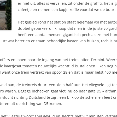
er niet uit, alles is vervallen, zit onder de graffiti, het 
cafeetje en nemen een kopje koffie voordat we de buurt
Het gebied rond het station staat helemaal vol met auto’
dubbel geparkeerd. Ik hoop dat men in de juiste volgorde
heeft een aantal mensen gigantisch pech als ze met hun 
urt wat beter en er staan behoorlijke kasten van huizen, toch is he
fers en lopen naar de ingang van het treinstation Termini. Weer v
de kaartjesautomaten nauwelijks wachttijd is. Italianen lijken nog
el want onze trein vertrekt van spoor 28 en dat is maar liefst 400 m
veld aan, de treinreis duurt een klein half uur. Het vliegveld ligt 
 waren. Bagage inchecken gaat vlot, nu op naar gate D5 – althans
 vlucht richting Duitsland te zijn; een blik op de schermen leert o
deren uit de richting van D5 komen.
het vliegtuig wordt snel gevuld en slechts met vijf minuten vertra