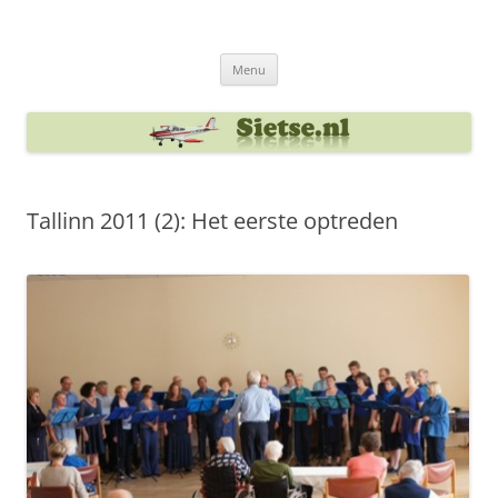
Ga
naar
Sietse's blog
de
inhoud
Menu
Tallinn 2011 (2): Het eerste optreden