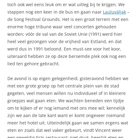
toch ook wel eens leuk om er wat uitleg bij te krijgen. We
stappen nog een keer in de bus en gaan naar
Lauluväljak
–
de Song Festival Grounds. Het is een groot terrein met een
enorme hoge tribune waar veel concerten gehouden
worden; vóór de val van de Soviet Unie (1991) werd hier
heel veel gezongen voor de vrijheid van Estland, en dat
werd dus in 1991 beloond. Een must-see voor het koor,
uiteraard hebben ze op deze beroemde plek ook nog een
lied ten gehore gebracht.
De avond is op eigen gelegenheid; gisteravond hebben we
met een grote groep op het centrale plein van de stad
gegeten, veel mensen willen nu individueel of in kleinere
groepjes wat gaan eten. We wachten beneden een tijdje
om te kijken of er nog iemand met ons mee wil; kennelijk
zijn we aan de late kant want er komt ongeveer niemand
meer het hotel uit. Uiteindelijk gaan we samen ergens wat
eten en zoals dat wel vaker gebeurt, vindt Vincent weer
een geweldig Ests restaurant: niet druk, heerlijk eten en