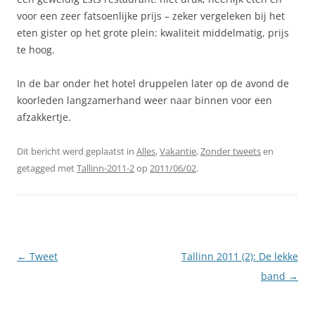
voor een zeer fatsoenlijke prijs – zeker vergeleken bij het
eten gister op het grote plein: kwaliteit middelmatig, prijs
te hoog.
In de bar onder het hotel druppelen later op de avond de
koorleden langzamerhand weer naar binnen voor een
afzakkertje.
Dit bericht werd geplaatst in
Alles
,
Vakantie
,
Zonder tweets
en
getagged met
Tallinn-2011-2
op
2011/06/02
.
Berichtnavigatie
←
Tweet
Tallinn 2011 (2): De lekke
band
→