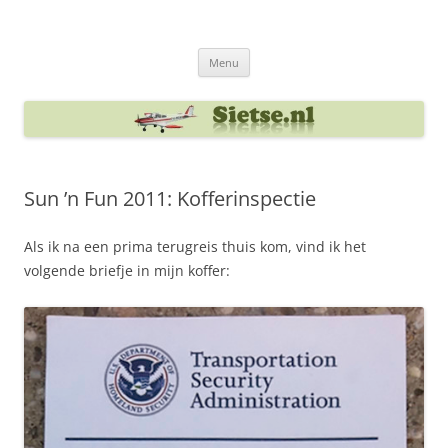
Ga
naar
Sietse's blog
de
inhoud
Menu
Sun ’n Fun 2011: Kofferinspectie
Als ik na een prima terugreis thuis kom, vind ik het
volgende briefje in mijn koffer: