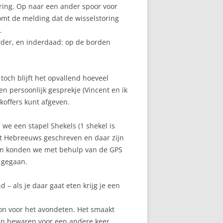
ring. Op naar een ander spoor voor
omt de melding dat de wisselstoring
.
erder, en inderdaad: op de borden
 toch blijft het opvallend hoeveel
 persoonlijk gesprekje (Vincent en ik
 koffers kunt afgeven.
 we een stapel Shekels (1 shekel is
het Hebreeuws geschreven en daar zijn
e en konden we met behulp van de GPS
l gegaan.
– als je daar gaat eten krijg je een
on voor het avondeten. Het smaakt
nen bewaren voor een andere keer.