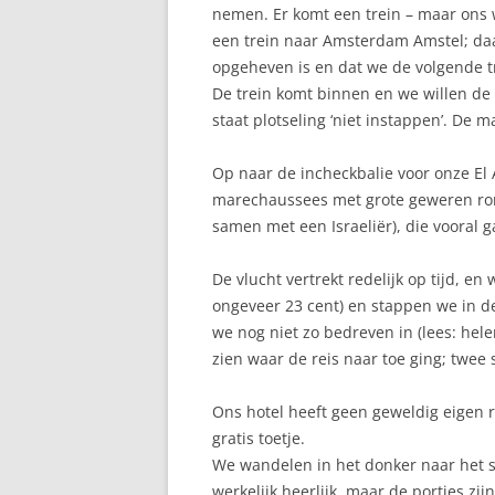
nemen. Er komt een trein – maar ons 
een trein naar Amsterdam Amstel; daa
opgeheven is en dat we de volgende 
De trein komt binnen en we willen de 
staat plotseling ‘niet instappen’. De m
Op naar de incheckbalie voor onze El A
marechaussees met grote geweren rond
samen met een Israeliër), die vooral g
De vlucht vertrekt redelijk op tijd, e
ongeveer 23 cent) en stappen we in de
we nog niet zo bedreven in (lees: hel
zien waar de reis naar toe ging; twee 
Ons hotel heeft geen geweldig eigen r
gratis toetje.
We wandelen in het donker naar het s
werkelijk heerlijk, maar de porties z