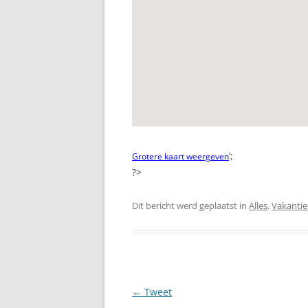
‘;
Grotere kaart weergeven
?>
Dit bericht werd geplaatst in
Alles
,
Vakantie
Berichtnavigatie
←
Tweet