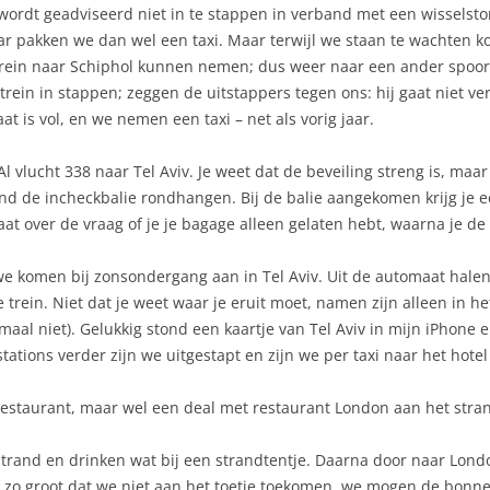
wordt geadviseerd niet in te stappen in verband met een wisselsto
r pakken we dan wel een taxi. Maar terwijl we staan te wachten k
trein naar Schiphol kunnen nemen; dus weer naar een ander spoor
trein in stappen; zeggen de uitstappers tegen ons: hij gaat niet v
aat is vol, en we nemen een taxi – net als vorig jaar.
l vlucht 338 naar Tel Aviv. Je weet dat de beveiling streng is, maar
 de incheckbalie rondhangen. Bij de balie aangekomen krijg je een
aat over de vraag of je je bagage alleen gelaten hebt, waarna je de
n we komen bij zonsondergang aan in Tel Aviv. Uit de automaat halen
 trein. Niet dat je weet waar je eruit moet, namen zijn alleen in 
emaal niet). Gelukkig stond een kaartje van Tel Aviv in mijn iPhon
stations verder zijn we uitgestapt en zijn we per taxi naar het hote
estaurant, maar wel een deal met restaurant London aan het strand 
trand en drinken wat bij een strandtentje. Daarna door naar Lond
ijn zo groot dat we niet aan het toetje toekomen, we mogen de bon