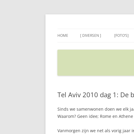
Ga
naar
de
Sietse's blog
inhoud
HOME
[ DIVERSEN ]
[FOTO’S]
ADRES IN GOOGLE MAPS
VERPLAATSEN
Tel Aviv 2010 dag 1: De b
Sinds we samenwonen doen we elk jaar r
Waarom? Geen idee; Rome en Athene m
Vanmorgen zijn we net als vorig jaar 