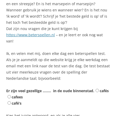
en een streepje? En is het marsepein of marsepijn?
Wanneer gebruik je wiens en wanneer wier? En is het nou
‘ik word’ of ‘ik wordt’? Schrijf je ‘het bestede geld is op’ of is
het toch ‘het besteedde geld is op’?
Dat zijn nou vragen die je kunt krijgen bij
https://www.beterspellen.nl
– en je leert er ook nog wat
van!
Ik, en velen met mij, doen elke dag een beterspellen test.
Als je je aanmeldt op die website krijg je elke werkdag een
email met een link naar de test van die dag. De test bestaat
uit vier meerkeuze vragen over de spelling der
Nederlandse taal; bijvoorbeeld:
Er zijn veel gezellige …….. in de oude binnenstad.
cafés
cafees
café’s
Kies het juiste antwoord, en als je alle vier