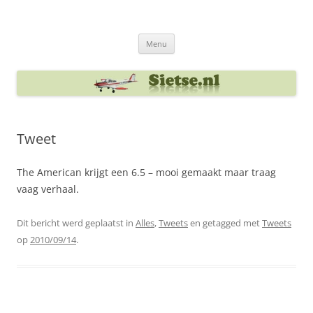
Ga
naar
Sietse's blog
de
inhoud
Menu
Tweet
The American krijgt een 6.5 – mooi gemaakt maar traag
vaag verhaal.
Dit bericht werd geplaatst in
Alles
,
Tweets
en getagged met
Tweets
op
2010/09/14
.