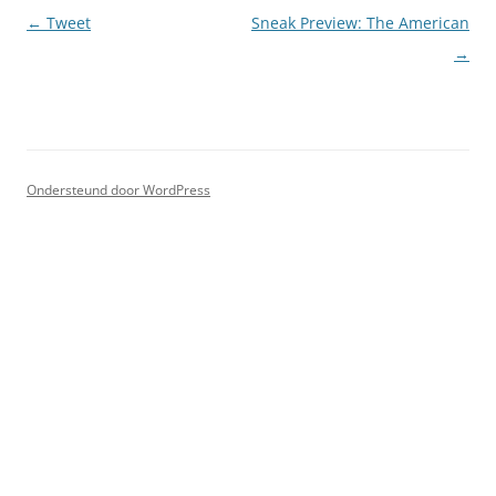
Berichtnavigatie
←
Tweet
Sneak Preview: The American
→
Ondersteund door WordPress