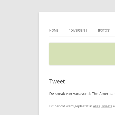
Ga
naar
de
Sietse's blog
inhoud
HOME
[ DIVERSEN ]
[FOTO’S]
ADRES IN GOOGLE MAPS
VERPLAATSEN
Tweet
De sneak van vanavond: The American. 
Dit bericht werd geplaatst in
Alles
,
Tweets
e