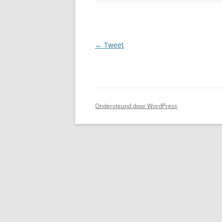
Berichtnavigatie
←
Tweet
Ondersteund door WordPress