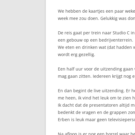
We hebben de kaartjes een paar weke
week mee zou doen. Gelukkig was do
De reis gaat per trein naar Studio C i
een gebouw op een bedrijventerrein.
We eten en drinken wat (dat hadden w
wordt erg gezellig.
Een half uur voor de uitzending gaan 
mag gaan zitten. Iedereen krijgt nog 
En dan begint de live uitzending. Er h
me heen, ik vind het leuk om te zien 
Ik dacht dat de presentatoren altijd me
bedenkt de vragen en de grappen zonde
Erben is leuk maar geen televisieperso
Na afloop is er nog een borrel waar h