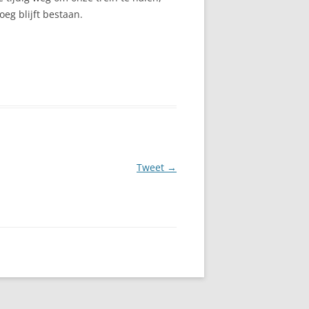
eg blijft bestaan.
Tweet
→