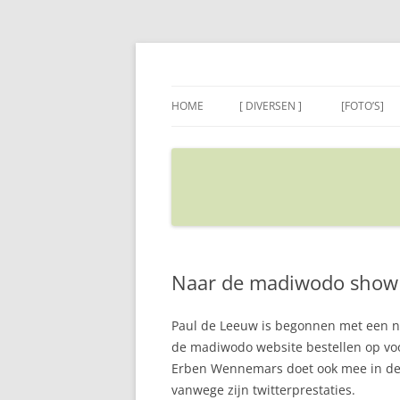
Ga
naar
de
Sietse's blog
inhoud
HOME
[ DIVERSEN ]
[FOTO’S]
ADRES IN GOOGLE MAPS
VERPLAATSEN
Naar de madiwodo show
Paul de Leeuw is begonnen met een nie
de madiwodo website bestellen op voor
Erben Wennemars doet ook mee in de s
vanwege zijn twitterprestaties.