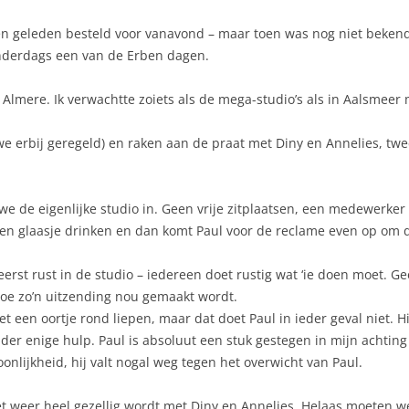
n geleden besteld voor vanavond – maar toen was nog niet beken
nderdags een van de Erben dagen.
n Almere. Ik verwachtte zoiets als de mega-studio’s als in Aalsmeer
e erbij geregeld) en raken aan de praat met Diny en Annelies, twe
we de eigenlijke studio in. Geen vrije zitplaatsen, een medewerke
een glaasje drinken en dan komt Paul voor de reclame even op om 
eerst rust in de studio – iedereen doet rustig wat ‘ie doen moet. Gee
hoe zo’n uitzending nou gemaakt wordt.
t een oortje rond liepen, maar dat doet Paul in ieder geval niet. Hi
r enige hulp. Paul is absoluut een stuk gestegen in mijn achting 
onlijkheid, hij valt nogal weg tegen het overwicht van Paul.
et weer heel gezellig wordt met Diny en Annelies. Helaas moeten we