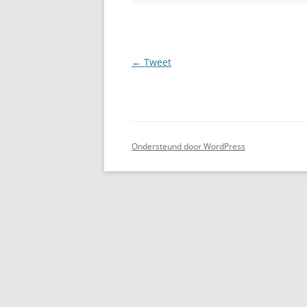
Berichtnavigatie
←
Tweet
Ondersteund door WordPress