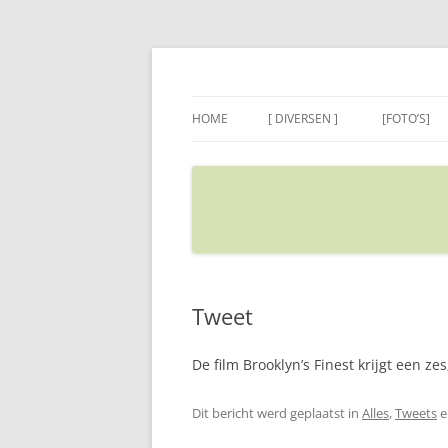
Ga
naar
de
Sietse's blog
inhoud
HOME
[ DIVERSEN ]
[FOTO’S]
ADRES IN GOOGLE MAPS
VERPLAATSEN
Tweet
De film Brooklyn’s Finest krijgt een ze
Dit bericht werd geplaatst in
Alles
,
Tweets
e