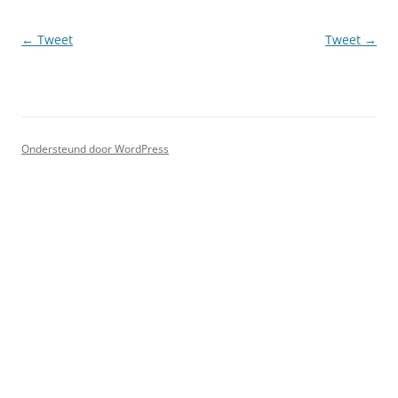
Berichtnavigatie
←
Tweet
Tweet
→
Ondersteund door WordPress