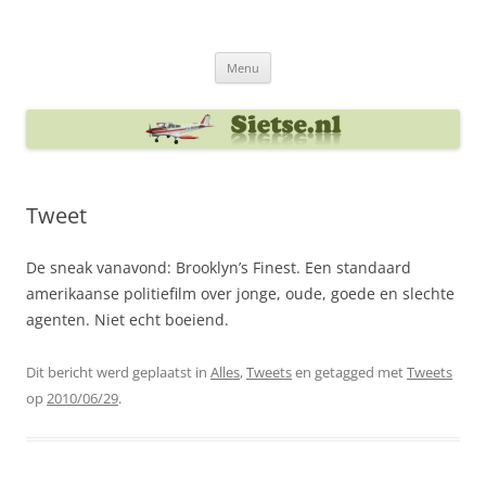
Ga
naar
Sietse's blog
de
inhoud
Menu
Tweet
De sneak vanavond: Brooklyn’s Finest. Een standaard
amerikaanse politiefilm over jonge, oude, goede en slechte
agenten. Niet echt boeiend.
Dit bericht werd geplaatst in
Alles
,
Tweets
en getagged met
Tweets
op
2010/06/29
.