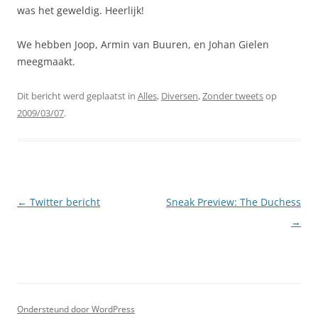
was het geweldig. Heerlijk!
We hebben Joop, Armin van Buuren, en Johan Gielen
meegmaakt.
Dit bericht werd geplaatst in
Alles
,
Diversen
,
Zonder tweets
op
2009/03/07
.
Berichtnavigatie
←
Twitter bericht
Sneak Preview: The Duchess
→
Ondersteund door WordPress