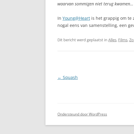
waarvan sommigen niet terug kwamen…
In
Young@Heart
is het grappig om te z
nogal eens van samenstelling, een gev
Dit bericht werd geplaatst in
Alles
,
Films
,
Zo
Berichtnavigatie
←
Squash
Ondersteund door WordPress