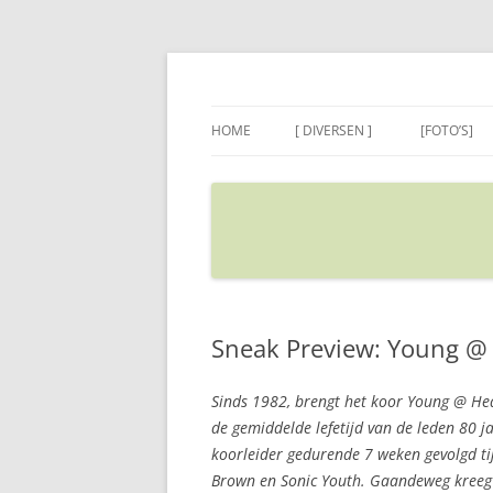
Ga
naar
de
Sietse's blog
inhoud
HOME
[ DIVERSEN ]
[FOTO’S]
ADRES IN GOOGLE MAPS
VERPLAATSEN
Sneak Preview: Young @
Sinds 1982, brengt het koor Young @ Hea
de gemiddelde lefetijd van de leden 80 
koorleider gedurende 7 weken gevolgd tij
Brown en Sonic Youth. Gaandeweg kreeg hi