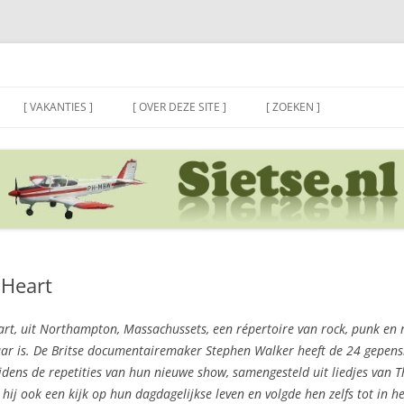
[ VAKANTIES ]
[ OVER DEZE SITE ]
[ ZOEKEN ]
 Heart
rt, uit Northampton, Massachussets, een répertoire van rock, punk en r
jaar is. De Britse documentairemaker Stephen Walker heeft de 24 gepen
dens de repetities van hun nieuwe show, samengesteld uit liedjes van T
j ook een kijk op hun dagdagelijkse leven en volgde hen zelfs tot in he