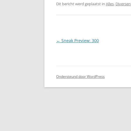
Dit bericht werd geplaatst in
Alles
,
Diversen
Berichtnavigatie
←
Sneak Preview: 300
Ondersteund door WordPress