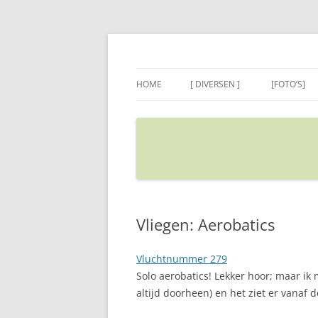
Ga
naar
de
Sietse's blog
inhoud
HOME
[ DIVERSEN ]
[FOTO’S]
ADRES IN GOOGLE MAPS
VERPLAATSEN
Vliegen: Aerobatics
Vluchtnummer 279
Solo aerobatics! Lekker hoor; maar ik 
altijd doorheen) en het ziet er vanaf d