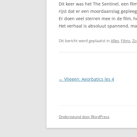
Dit keer was het The Sentinel, een f
rijst dat er een moordaanslag geplee
Er doen veel sterren mee in de film, he
Het verhaal is absoluut spannend, maa
Dit bericht werd geplaatst in
Alles
,
Films
,
Zo
Berichtnavigatie
←
Vliegen: Aeorbatics les 4
Ondersteund door WordPress