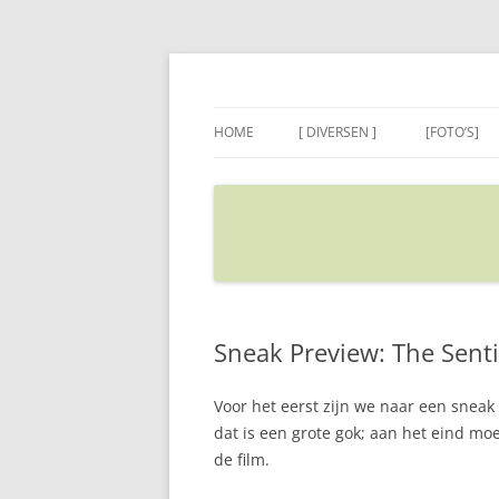
Ga
naar
de
Sietse's blog
inhoud
HOME
[ DIVERSEN ]
[FOTO’S]
ADRES IN GOOGLE MAPS
VERPLAATSEN
Sneak Preview: The Senti
Voor het eerst zijn we naar een sneak p
dat is een grote gok; aan het eind mo
de film.