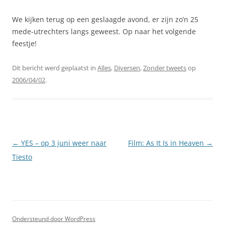
We kijken terug op een geslaagde avond, er zijn zo’n 25
mede-utrechters langs geweest. Op naar het volgende
feestje!
Dit bericht werd geplaatst in
Alles
,
Diversen
,
Zonder tweets
op
2006/04/02
.
Berichtnavigatie
←
YES – op 3 juni weer naar
Film: As It Is in Heaven
→
Tiesto
Ondersteund door WordPress