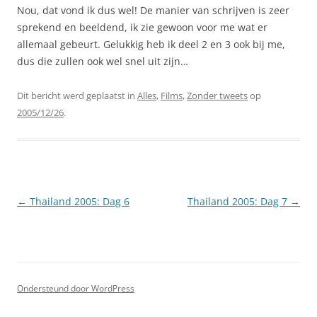
Nou, dat vond ik dus wel! De manier van schrijven is zeer
sprekend en beeldend, ik zie gewoon voor me wat er
allemaal gebeurt. Gelukkig heb ik deel 2 en 3 ook bij me,
dus die zullen ook wel snel uit zijn…
Dit bericht werd geplaatst in
Alles
,
Films
,
Zonder tweets
op
2005/12/26
.
Berichtnavigatie
←
Thailand 2005: Dag 6
Thailand 2005: Dag 7
→
Ondersteund door WordPress