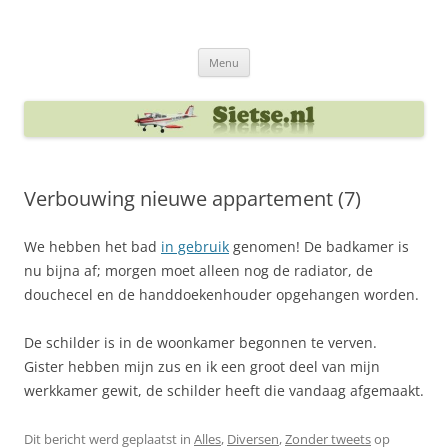
Ga
naar
Sietse's blog
de
inhoud
Menu
Verbouwing nieuwe appartement (7)
We hebben het bad
in gebruik
genomen! De badkamer is
nu bijna af; morgen moet alleen nog de radiator, de
douchecel en de handdoekenhouder opgehangen worden.
De schilder is in de woonkamer begonnen te verven.
Gister hebben mijn zus en ik een groot deel van mijn
werkkamer gewit, de schilder heeft die vandaag afgemaakt.
Dit bericht werd geplaatst in
Alles
,
Diversen
,
Zonder tweets
op