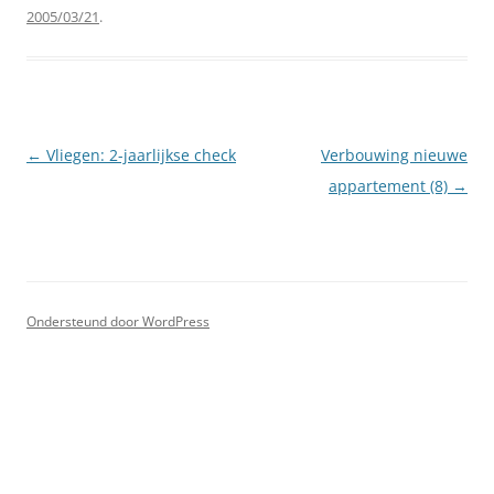
2005/03/21
.
Berichtnavigatie
←
Vliegen: 2-jaarlijkse check
Verbouwing nieuwe
appartement (8)
→
Ondersteund door WordPress