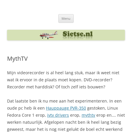
Ga
naar
Sietse's blog
de
inhoud
Menu
MythTV
Mijn videorecorder is al heel lang stuk, maar ik weet niet
wat ik ervoor in de plaats moet kopen. DVD-recorder?
Recorder met harddisk? Of toch zelf iets bouwen?
Dat laatste ben ik nu mee aan het experimenteren. In een
oude pc heb ik een
Hauppauge PVR-350
gestoken, Linux
Fedora Core 1 erop,
ivtv drivers
erop,
mythtv
erop en…. niet
werken natuurlijk. Afgelopen nacht ben ik heel lang bezig
geweest, maar het is nog niet gelukt de boel echt werkend