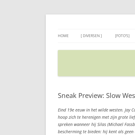
Ga
naar
de
Sietse's blog
inhoud
HOME
[ DIVERSEN ]
[FOTO’S]
ADRES IN GOOGLE MAPS
VERPLAATSEN
Sneak Preview: Slow Wes
Eind 19e eeuw in het wilde westen. Jay C
hoop zich te herenigen met zijn grote lie
spreken wanneer hij Silas (Michael Fassb
bescherming te bieden: hij kent als geen