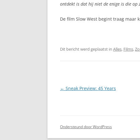
ontdekt is dat hij niet de enige is die op
De film Slow West begint traag maar ko
Dit bericht werd geplaatst in
Alles
,
Films
,
Zo
Berichtnavigatie
←
Sneak Preview: 45 Years
Ondersteund door WordPress